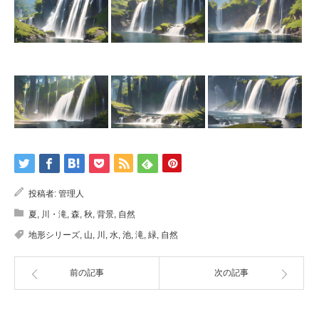
投稿者:
管理人
夏
,
川・滝
,
森
,
秋
,
背景
,
自然
地形シリーズ
,
山
,
川
,
水
,
池
,
滝
,
緑
,
自然
前の記事
次の記事