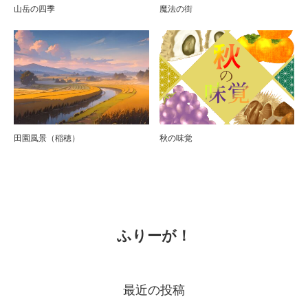
山岳の四季
魔法の街
田園風景（稲穂）
秋の味覚
ふりーが！
最近の投稿