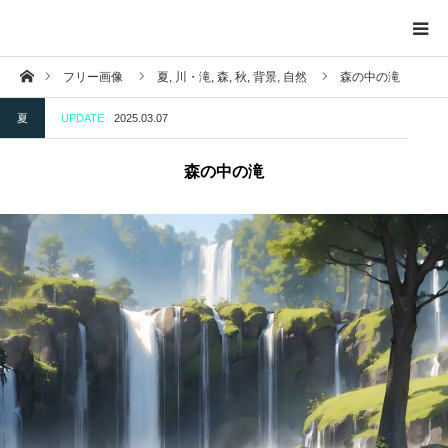
ホーム
フリー画像
夏,
川・滝,
森,
秋,
背景,
自然
森の中の滝
トップページ
夏
UPDATE
2025.03.07
投稿一覧ページ
森の中の滝
背景
掲示物
自然
建造物
夕日