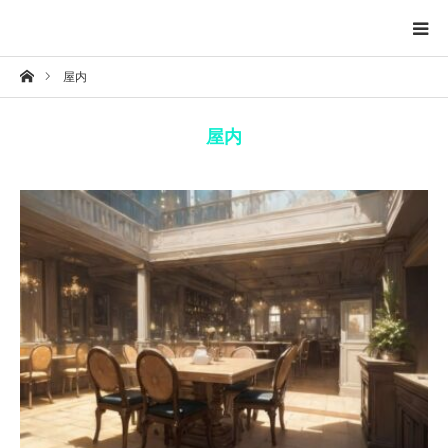
ホーム
屋内
トップページ
屋内
投稿一覧ページ
背景
掲示物
自然
建造物
夕日