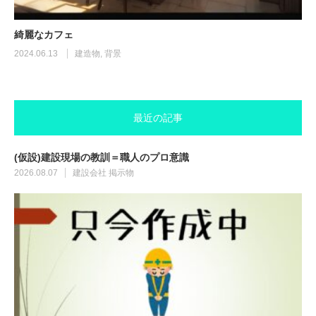
ふりーが！について
綺麗なカフェ
2024.06.13
建造物
,
背景
ふりーが！利用規約
お知らせ
最近の記事
(仮設)建設現場の教訓＝職人のプロ意識
2026.08.07
建設会社
掲示物