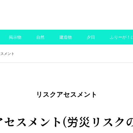
商用可のフリーai画像サイト
掲示物
自然
建造物
夕日
ふりーが！
セスメント
リスクアセスメント