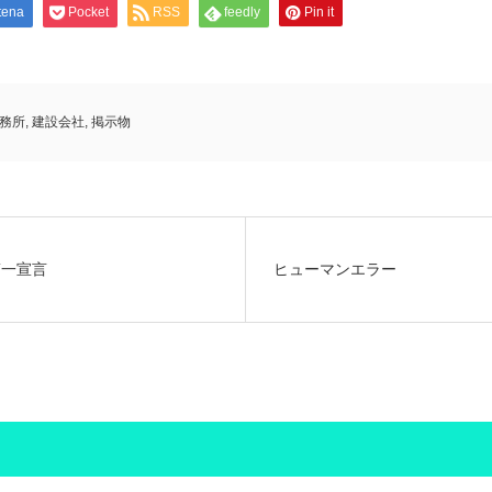
tena
Pocket
RSS
feedly
Pin it
務所
,
建設会社
,
掲示物
第一宣言
ヒューマンエラー