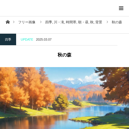
ホーム
フリー画像
四季,
川・滝,
時間帯,
朝・昼,
秋,
背景
秋の森
トップページ
四季
UPDATE
2025.03.07
投稿一覧ページ
秋の森
背景
掲示物
自然
建造物
夕日