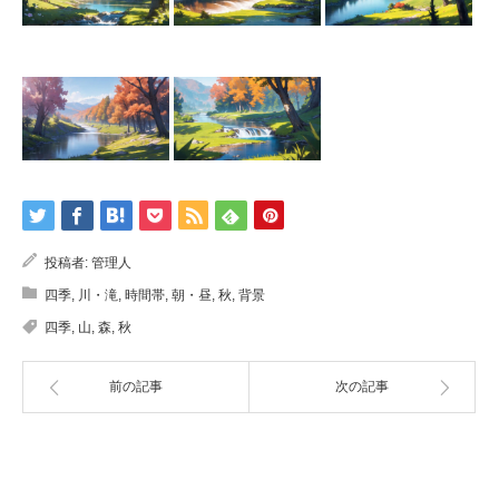
投稿者:
管理人
四季
,
川・滝
,
時間帯
,
朝・昼
,
秋
,
背景
四季
,
山
,
森
,
秋
前の記事
次の記事