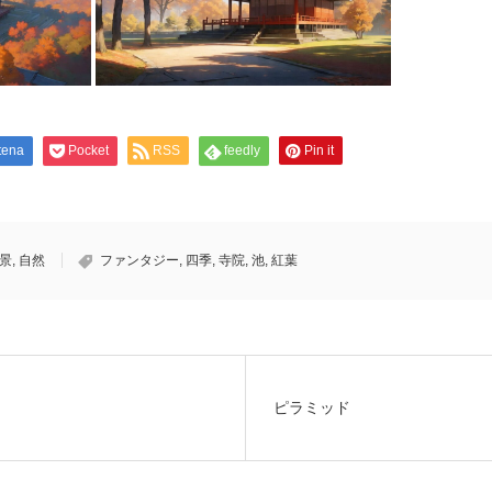
tena
Pocket
RSS
feedly
Pin it
景
,
自然
ファンタジー
,
四季
,
寺院
,
池
,
紅葉
ピラミッド