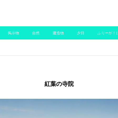
商用可のフリーai画像サイト
掲示物
自然
建造物
夕日
ふりーが！
紅葉の寺院