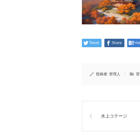
Tweet
Share
Ha
投稿者:
管理人
背
水上コテージ