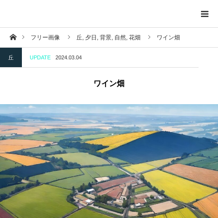
ホーム
フリー画像
丘,
夕日,
背景,
自然,
花畑
ワイン畑
トップページ
丘
UPDATE
2024.03.04
投稿一覧ページ
ワイン畑
背景
掲示物
自然
建造物
夕日