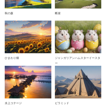
秋の森
断崖
ひまわり畑
ジャンガリアンハムスターイースタ
ー
水上コテージ
ピラミッド