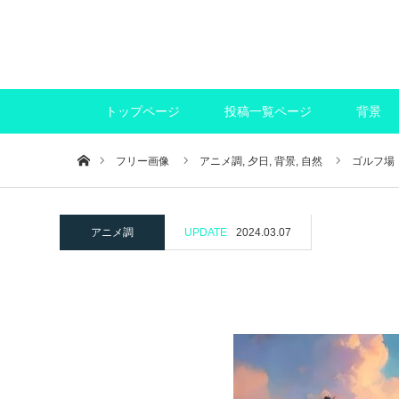
トップページ
投稿一覧ページ
背景
ホーム
フリー画像
アニメ調,
夕日,
背景,
自然
ゴルフ場
アニメ調
UPDATE
2024.03.07