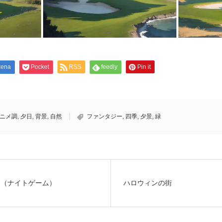
tena
Pocket
RSS
feedly
Pin it
ニメ調
,
夕日
,
背景
,
自然
ファンタジー
,
四季
,
夕景
,
緑
ム（ナイトゲーム）
ハロウィンの街