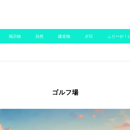
商用可のフリーai画像サイト
掲示物
自然
建造物
夕日
ふりーが！
ゴルフ場