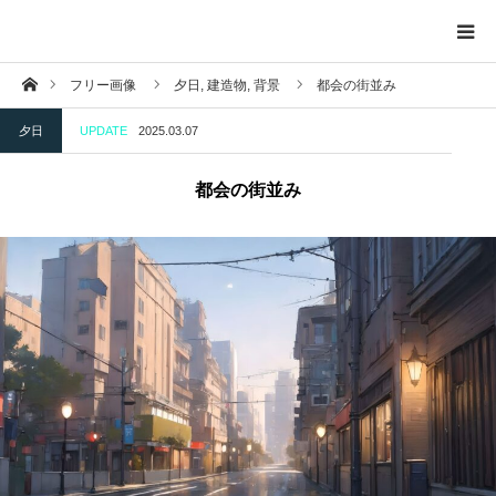
ホーム
フリー画像
夕日,
建造物,
背景
都会の街並み
トップページ
夕日
UPDATE
2025.03.07
投稿一覧ページ
都会の街並み
背景
掲示物
自然
建造物
夕日