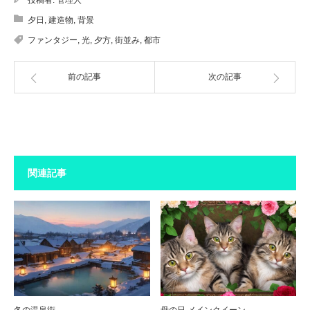
投稿者:
管理人
夕日
,
建造物
,
背景
ファンタジー
,
光
,
夕方
,
街並み
,
都市
前の記事
次の記事
関連記事
冬の温泉街
母の日 メインクイーン