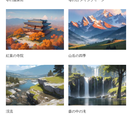
紅葉の寺院
山岳の四季
渓流
森の中の滝